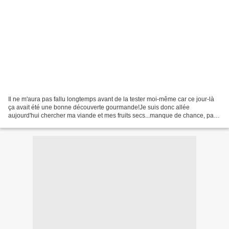
Il ne m'aura pas fallu longtemps avant de la tester moi-même car ce jour-là
ça avait été une bonne découverte gourmande!Je suis donc allée
aujourd'hui chercher ma viande et mes fruits secs...manque de chance, pas
encore de pintadeau..."c'est un produit...