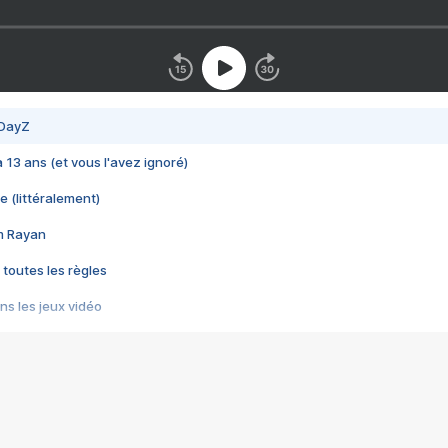
 DayZ
 a 13 ans (et vous l'avez ignoré)
e (littéralement)
im Rayan
 toutes les règles
s les jeux vidéo
us choquant de Rockstar ? - Le scandale BULLY
e plus moche de Steam
du RÊVE tourne au CAUCHEMAR