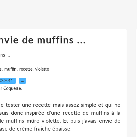
ie de muffins ...
s ...
,
,
,
s
muffin
recette
violette
02.2011
…
r Coquette.
e de tester une recette mais assez simple et qui ne
uis donc inspirée d'une recette de muffins à la
de muffins mûre violette. Et puis j'avais envie de
base de crème fraiche épaisse.