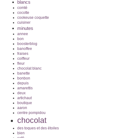
blancs
comté
cocotte
cookeuse coquette
cuisiner
minutes
annee
bon
boosterblog
banoffee
fraises
coiffeur
fleur
chocolat blanc
banette
bonbon
depuis
amarettis
deux
artichaut
boutique
aaron
centre pompidou
chocolat
des toques et des étoiles
bien
café