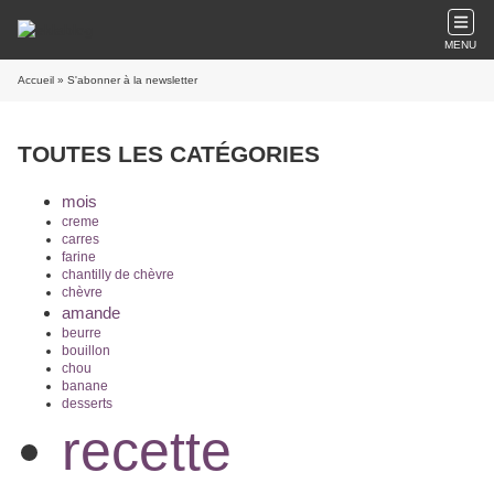
MENU
Accueil
» S'abonner à la newsletter
TOUTES LES CATÉGORIES
mois
creme
carres
farine
chantilly de chèvre
chèvre
amande
beurre
bouillon
chou
banane
desserts
recette