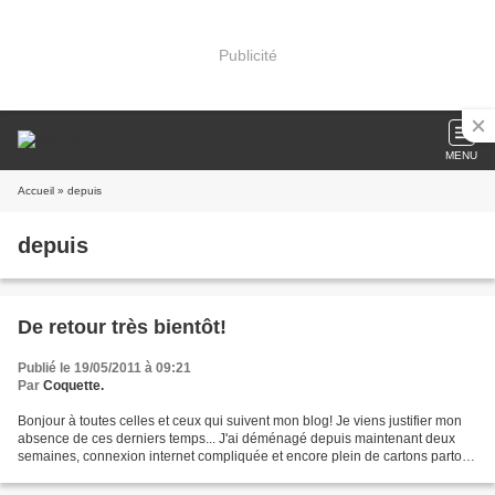
Publicité
MENU
Accueil
» depuis
depuis
De retour très bientôt!
Publié le 19/05/2011 à 09:21
Par
Coquette.
Bonjour à toutes celles et ceux qui suivent mon blog! Je viens justifier mon
absence de ces derniers temps... J'ai déménagé depuis maintenant deux
semaines, connexion internet compliquée et encore plein de cartons partout.
En plus de ça je bosse à temps...