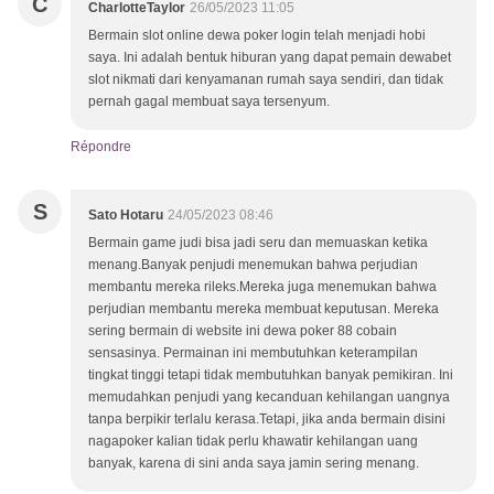
C
CharlotteTaylor
26/05/2023 11:05
Bermain slot online dewa poker login telah menjadi hobi
saya. Ini adalah bentuk hiburan yang dapat pemain dewabet
slot nikmati dari kenyamanan rumah saya sendiri, dan tidak
pernah gagal membuat saya tersenyum.
Répondre
S
Sato Hotaru
24/05/2023 08:46
Bermain game judi bisa jadi seru dan memuaskan ketika
menang.Banyak penjudi menemukan bahwa perjudian
membantu mereka rileks.Mereka juga menemukan bahwa
perjudian membantu mereka membuat keputusan. Mereka
sering bermain di website ini dewa poker 88 cobain
sensasinya. Permainan ini membutuhkan keterampilan
tingkat tinggi tetapi tidak membutuhkan banyak pemikiran. Ini
memudahkan penjudi yang kecanduan kehilangan uangnya
tanpa berpikir terlalu kerasa.Tetapi, jika anda bermain disini
nagapoker kalian tidak perlu khawatir kehilangan uang
banyak, karena di sini anda saya jamin sering menang.