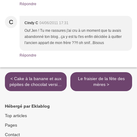
Répondre
C
Cindy C
04/06/2011 17:31
Ouf Jen ! Tu me rassures j'ai cru à un moment que tu avais
abandonné ton blog...ça y est tu t'es enfin décidée à quitter
l'ancien appart de mon frère ??!! oh snif...Bisous
Répondre
< Cake à la banane et aux
Le fraisier de la fête des
pépites de chocolat version
mères >
Sulpice
Hébergé par Eklablog
Top articles
Pages
Contact