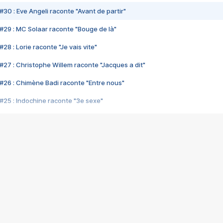
#30 : Eve Angeli raconte "Avant de partir"
#29 : MC Solaar raconte "Bouge de là"
28 : Lorie raconte "Je vais vite"
#27 : Christophe Willem raconte "Jacques a dit"
#26 : Chimène Badi raconte "Entre nous"
#25 : Indochine raconte "3e sexe"
#24 : Zaho raconte "C'est chelou"
#23 : Patrick Bruel raconte "Au café des délices"
#22 : Kyo raconte "Le chemin"
#21 : Nolwenn Leroy raconte "Cassé"
#20 : Patrick Hernandez raconte "Born to be alive"
#19 : Lorie raconte "Près de moi"